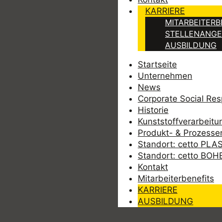
KARRIERE
MITARBEITERB
STELLENANG
AUSBILDUNG
Startseite
Unternehmen
News
Corporate Social Resp
Historie
Kunststoffverarbeitu
Produkt- & Prozesse
Standort: cetto PLA
Standort: cetto BOH
Kontakt
Mitarbeiterbenefits
KARRIERE
AUSBILDUNG