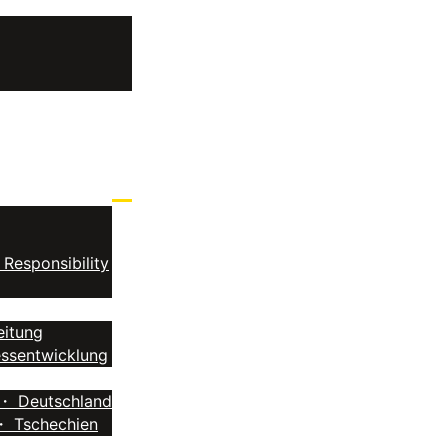
 Responsibility
eitung
essentwicklung
・ Deutschland
・ Tschechien