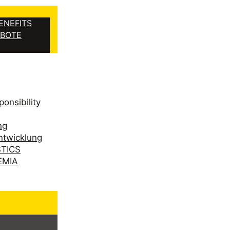
ENEFITS
EBOTE
onsibility
ng
ntwicklung
STICS
EMIA