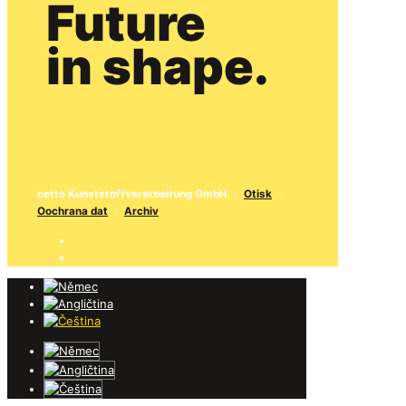
Future
in shape.
cetto Kunststoffverarbeitung GmbH
・
Otisk
・
Oochrana dat
・
Archiv