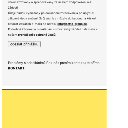
shromažďovány a zpracovávány za účelem zodpovězení mé
žádosti.
Údaje budou vymazány po dokončení zpracování a po uplynutí
zákonné doby uložení. Svůj souhlas můžete do budoucna kdykoli
odvolat zasláním e-mailu na adresu
info@cetto-group.de
.
Podrobné informace o nakládání s uživatelskými údaji naleznete v
našem
prohlášení o ochraně údajů
.
Problémy s odesíláním? Pak nás prosím kontaktujte přímo:
KONTAKT